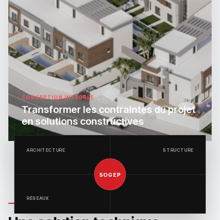
CONCEPTION INTÉGRÉE
Transformer les contraintes du projet
en solutions constructives
ARCHITECTURE
STRUCTURE
SOGEP
RÉSEAUX
CONCEPTION MAÎTRISÉE