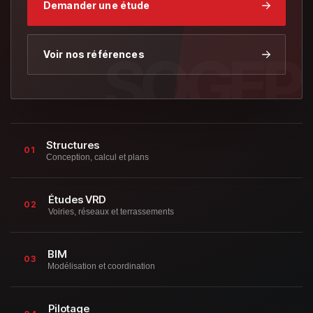
Demander une étude
Voir nos références
Structures
01
Conception, calcul et plans
Études VRD
02
Voiries, réseaux et terrassements
BIM
03
Modélisation et coordination
Pilotage