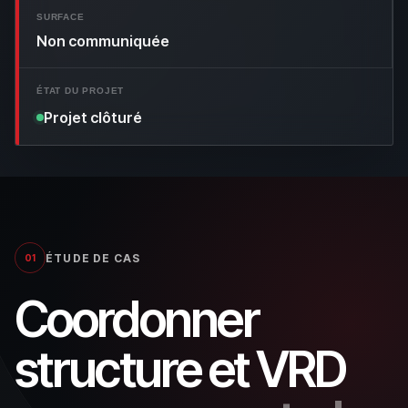
SURFACE
Non communiquée
ÉTAT DU PROJET
Projet clôturé
ÉTUDE DE CAS
01
Coordonner
structure et VRD