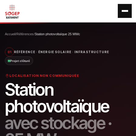
Accueil
/
Références
/
Station photovoltaïque 25 MWc
01
RÉFÉRENCE · ÉNERGIE SOLAIRE · INFRASTRUCTURE
Projet clôturé
LOCALISATION NON COMMUNIQUÉE
Station
photovoltaïque
avec stockage ·