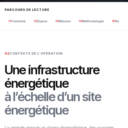
PARCOURS DE LECTURE
Contexte
Enjeux
Mission
Méthodologie
Réponse
01
02
03
04
05
02
CONTEXTE DE L’OPÉRATION
Une infrastructure
énergétique
à l’échelle d’un site
énergétique
La centrale associe un champ photovoltaïque, des ouvrages