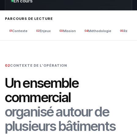
En cours
PARCOURS DE LECTURE
Contexte
Enjeux
Mission
Méthodologie
Réponse
01
02
03
04
05
02
CONTEXTE DE L’OPÉRATION
Un ensemble
commercial
organisé autour de
plusieurs bâtiments