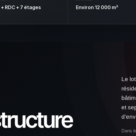
 + RDC + 7 étages
Environ 12 000 m²
Le lo
résid
bâtim
et se
structure
d’env
Dans l