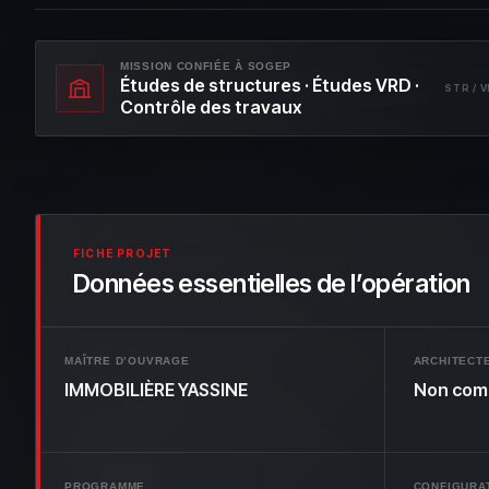
MISSION CONFIÉE À SOGEP
Études de structures · Études VRD ·
STR / V
Contrôle des travaux
FICHE PROJET
Données essentielles de l’opération
MAÎTRE D’OUVRAGE
ARCHITECT
IMMOBILIÈRE YASSINE
Non com
PROGRAMME
CONFIGURA