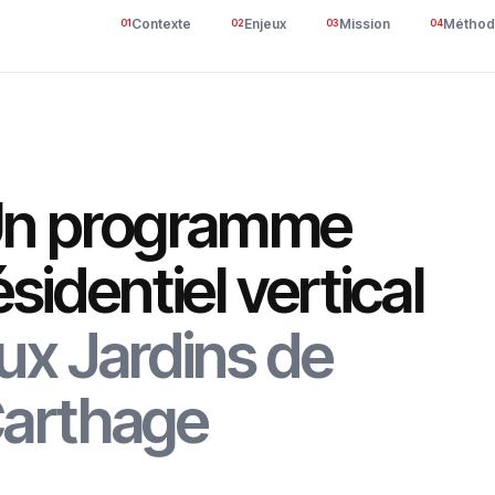
Contexte
Enjeux
Mission
Méthod
01
02
03
04
n programme
ésidentiel vertical
ux Jardins de
arthage