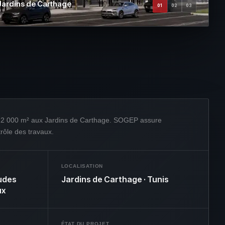
Jardins de Carthage
01
02
03
n 12 000 m² aux Jardins de Carthage. SOGEP assure
trôle des travaux.
LOCALISATION
tudes
Jardins de Carthage · Tunis
ux
ÉTAT DU PROJET