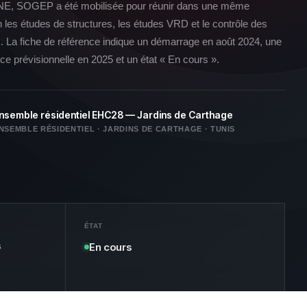
E, SOGEP a été mobilisée pour réunir dans une même
 les études de structures, les études VRD et le contrôle des
. La fiche de référence indique un démarrage en août 2024, une
e prévisionnelle en 2025 et un état « En cours ».
nsemble résidentiel EHC28 — Jardins de Carthage
NSEMBLE RÉSIDENTIEL · JARDINS DE CARTHAGE · TUNIS
ÉTAT
s
En cours