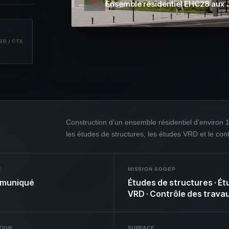
01
Ensemble résidentiel EHC28 aux 
RD / CTX
Construction d’un ensemble résidentiel d’enviro
les études de structures, les études VRD et le con
E
MISSION SOGEP
muniqué
Études de structures · É
VRD · Contrôle des trava
TION
SURFACE